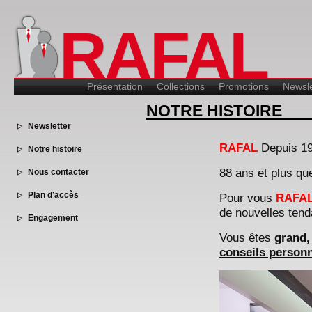
RAFAL
Présentation
Collections
Promotions
Newsle
NOTRE HISTOIRE
Newsletter
RAFAL
Depuis 1
Notre histoire
88 ans et plus qu
Nous contacter
Plan d’accès
Pour vous
RAFA
de nouvelles te
Engagement
Vous êtes
grand,
conseils personn